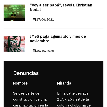
“Voy a ser papá”, revela Christian
Nodal
17/06/2021
IMSS paga aguinaldo y mes de
noviembre
30/10/2020
Denuncias
Nombre
Miranda
sar
Se cae parte de
En la calle cerrada
La 
construccion de una
25A x 25 y 29 de la
por
casa habitación en la
colonia chuburna de
gua