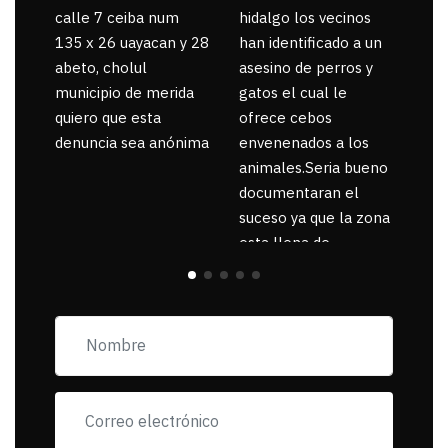
calle 7 ceiba num
hidalgo los vecinos
135 x 26 uayacan y 28
han identificado a un
abeto, cholul
asesino de perros y
municipio de merida
gatos el cual le
quiero que esta
ofrece cebos
denuncia sea anónima
envenenados a los
animales.Seria bueno
documentaran el
suceso ya que la zona
esta llena de
pancartas de
incorfomidad
exigiendo al asesino
se reponsanbilice por
tanta mascota
muerta.