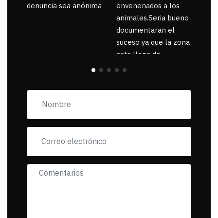
denuncia sea anónima
envenenados a los
animales.Seria bueno
documentaran el
suceso ya que la zona
esta llena de
pancartas de
incorfomidad
exigiendo al asesino
se reponsanbilice por
tanta mascota
muerta.