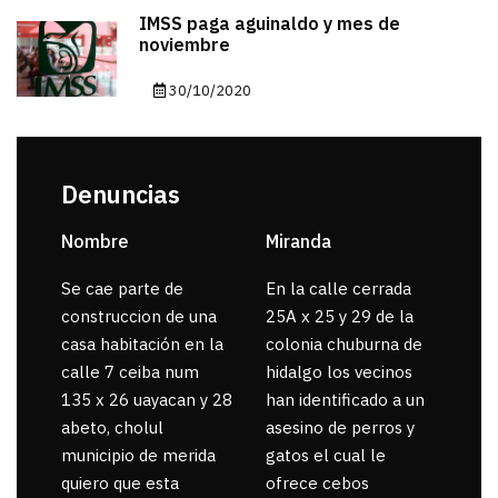
IMSS paga aguinaldo y mes de
noviembre
30/10/2020
Denuncias
Nombre
Miranda
sar
Se cae parte de
En la calle cerrada
La 
construccion de una
25A x 25 y 29 de la
por
casa habitación en la
colonia chuburna de
gua
calle 7 ceiba num
hidalgo los vecinos
135 x 26 uayacan y 28
han identificado a un
abeto, cholul
asesino de perros y
municipio de merida
gatos el cual le
quiero que esta
ofrece cebos