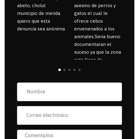
abeto, cholul
asesino de perros y
municipio de merida
gatos el cual le
quiero que esta
ofrece cebos
denuncia sea anónima
envenenados a los
animales.Seria bueno
documentaran el
suceso ya que la zona
esta llena de
pancartas de
incorfomidad
exigiendo al asesino
se reponsanbilice por
tanta mascota
muerta.