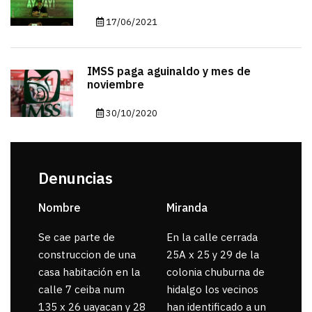
17/06/2021
IMSS paga aguinaldo y mes de
noviembre
30/10/2020
Denuncias
Nombre
Miranda
sar
Se cae parte de
En la calle cerrada
La 
construccion de una
25A x 25 y 29 de la
por
casa habitación en la
colonia chuburna de
gua
calle 7 ceiba num
hidalgo los vecinos
135 x 26 uayacan y 28
han identificado a un