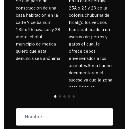
Se cae parte de
En la calle cerrada
La 
construccion de una
25A x 25 y 29 de la
por
casa habitación en la
colonia chuburna de
gua
calle 7 ceiba num
hidalgo los vecinos
135 x 26 uayacan y 28
han identificado a un
abeto, cholul
asesino de perros y
municipio de merida
gatos el cual le
quiero que esta
ofrece cebos
denuncia sea anónima
envenenados a los
animales.Seria bueno
documentaran el
suceso ya que la zona
esta llena de
pancartas de
incorfomidad
exigiendo al asesino
se reponsanbilice por
tanta mascota