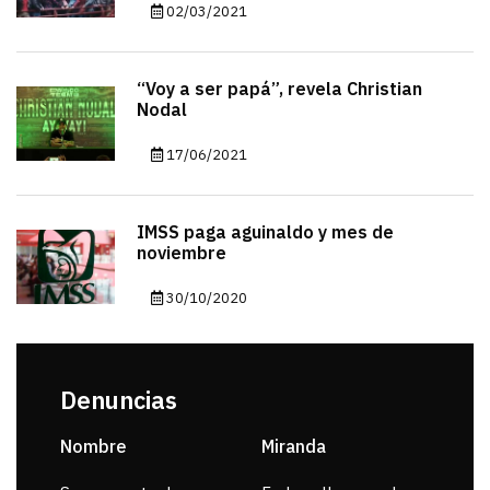
02/03/2021
“Voy a ser papá”, revela Christian
Nodal
17/06/2021
IMSS paga aguinaldo y mes de
noviembre
30/10/2020
Denuncias
Nombre
Miranda
sar