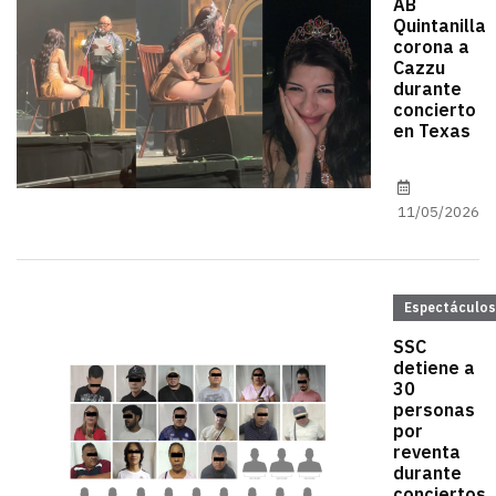
AB
Quintanilla
corona a
Cazzu
durante
concierto
en Texas
11/05/2026
Espectáculos
SSC
detiene a
30
personas
por
reventa
durante
conciertos