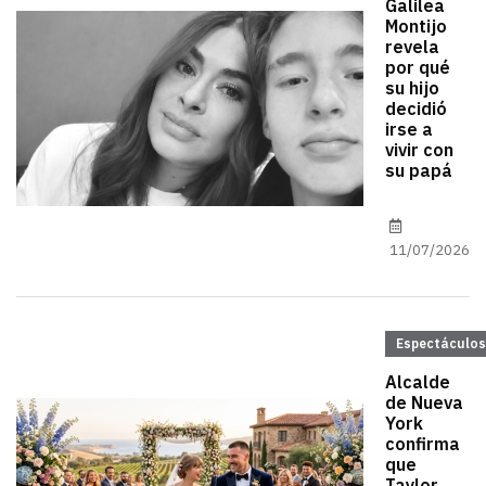
Galilea
Montijo
revela
por qué
su hijo
decidió
irse a
vivir con
su papá
11/07/2026
Espectáculos
Alcalde
de Nueva
York
confirma
que