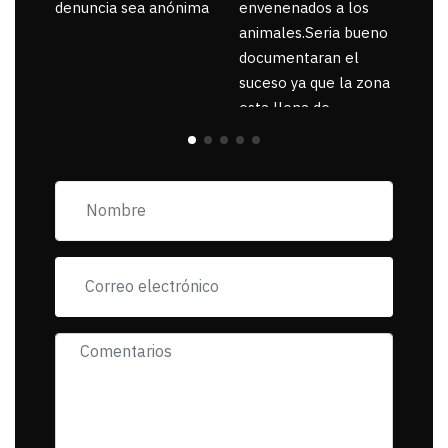
denuncia sea anónima
envenenados a los
animales.Seria bueno
documentaran el
suceso ya que la zona
esta llena de
pancartas de
incorfomidad
exigiendo al asesino
se reponsanbilice por
tanta mascota
muerta.