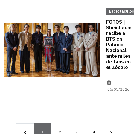
Espectáculos
FOTOS |
Sheinbaum
recibe a
BTS en
Palacio
Nacional
ante miles
de fans en
el Zócalo
06/05/2026
1
2
3
4
5