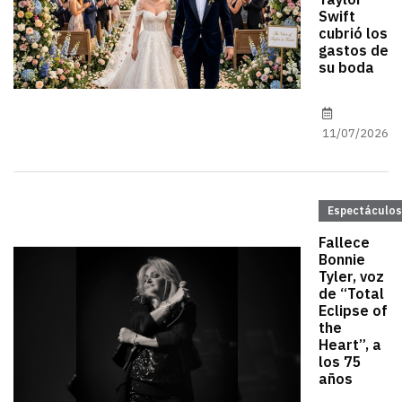
Taylor
Swift
cubrió los
gastos de
su boda
11/07/2026
Espectáculos
Fallece
Bonnie
Tyler, voz
de “Total
Eclipse of
the
Heart”, a
los 75
años