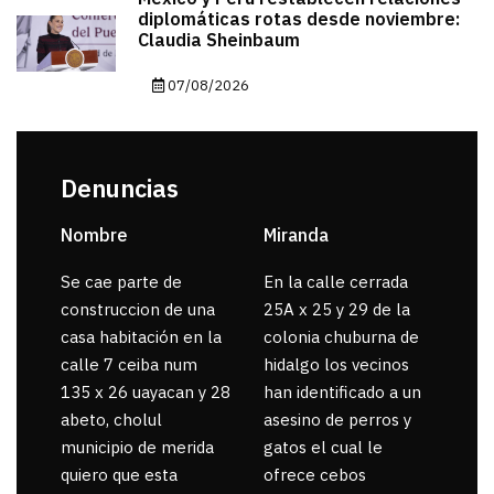
diplomáticas rotas desde noviembre:
Claudia Sheinbaum
07/08/2026
Denuncias
Nombre
Miranda
sar
Se cae parte de
En la calle cerrada
La 
construccion de una
25A x 25 y 29 de la
por
casa habitación en la
colonia chuburna de
gua
calle 7 ceiba num
hidalgo los vecinos
135 x 26 uayacan y 28
han identificado a un
abeto, cholul
asesino de perros y
municipio de merida
gatos el cual le
quiero que esta
ofrece cebos