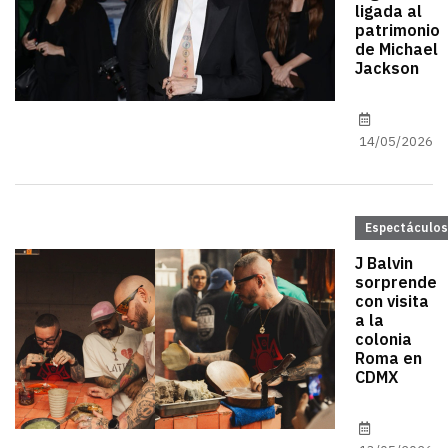
ligada al
patrimonio
de Michael
Jackson
14/05/2026
Espectáculos
J Balvin
sorprende
con visita
a la
colonia
Roma en
CDMX