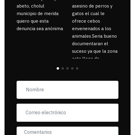
abeto, cholul
asesino de perros y
municipio de merida
gatos el cual le
quiero que esta
ofrece cebos
denuncia sea anónima
envenenados a los
animales.Seria bueno
documentaran el
suceso ya que la zona
esta llena de
pancartas de
incorfomidad
exigiendo al asesino
se reponsanbilice por
tanta mascota
muerta.