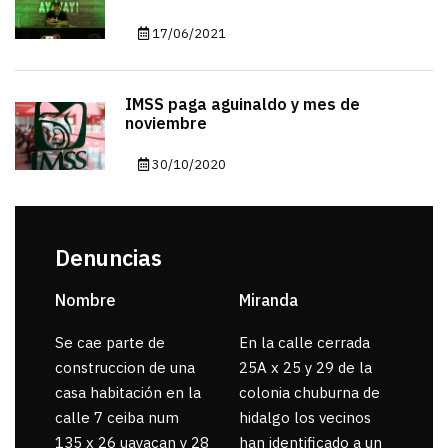
17/06/2021
IMSS paga aguinaldo y mes de
noviembre
30/10/2020
Denuncias
Nombre
Miranda
sar
Se cae parte de
En la calle cerrada
La 
construccion de una
25A x 25 y 29 de la
por
casa habitación en la
colonia chuburna de
gua
calle 7 ceiba num
hidalgo los vecinos
135 x 26 uayacan y 28
han identificado a un