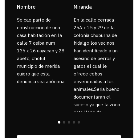
Nombre
Miranda
sar
Se cae parte de
En la calle cerrada
La 
construccion de una
25A x 25 y 29 de la
por
casa habitación en la
colonia chuburna de
gua
calle 7 ceiba num
hidalgo los vecinos
135 x 26 uayacan y 28
han identificado a un
abeto, cholul
asesino de perros y
municipio de merida
gatos el cual le
quiero que esta
ofrece cebos
denuncia sea anónima
envenenados a los
animales.Seria bueno
documentaran el
suceso ya que la zona
esta llena de
pancartas de
incorfomidad
exigiendo al asesino