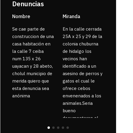
Denuncias
Nombre
Miranda
sarahi or
Se cae parte de
En la calle cerrada
La gente
construccion de una
25A x 25 y 29 de la
enferma 
casa habitación en
colonia chuburna
bajaron la
la calle 7 ceiba
de hidalgo los
num 135 x 26
vecinos han
uayacan y 28 abeto,
identificado a un
cholul municipio de
asesino de perros y
merida quiero que
gatos el cual le
esta denuncia sea
ofrece cebos
anónima
envenenados a los
animales.Seria
bueno
documentaran el
suceso ya que la