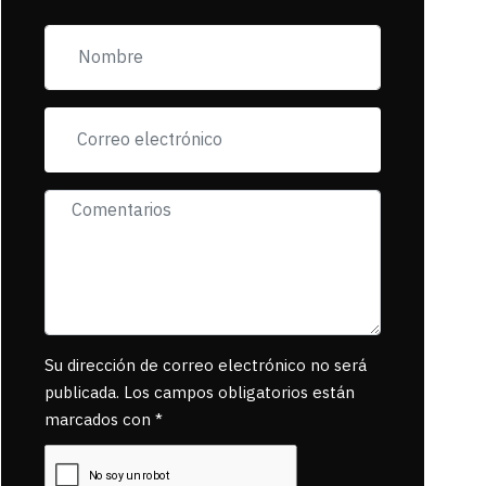
zona esta llena de
pancartas de
incorfomidad
exigiendo al asesino
se reponsanbilice
por tanta mascota
muerta.
Su dirección de correo electrónico no será
publicada. Los campos obligatorios están
marcados con *