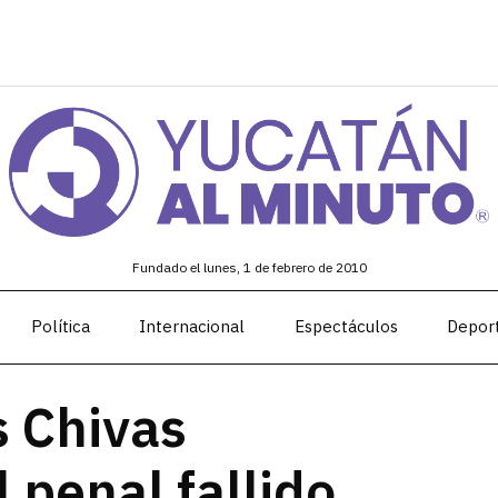
Fundado el lunes, 1 de febrero de 2010
Política
Internacional
Espectáculos
Depor
s Chivas
 penal fallido