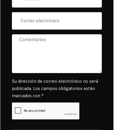
exigiendo al asesino
se reponsanbilice
por tanta mascota
muerta.
Su dirección de correo electrónico no será
publicada. Los campos obligatorios están
marcados con *