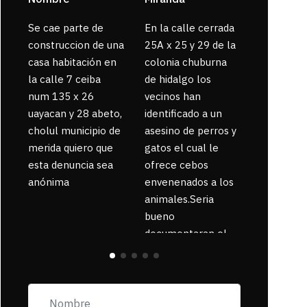
Se cae parte de
En la calle cerrada
La gente
construccion de una
25A x 25 y 29 de la
enferma 
casa habitación en
colonia chuburna
bajaron la
la calle 7 ceiba
de hidalgo los
num 135 x 26
vecinos han
uayacan y 28 abeto,
identificado a un
cholul municipio de
asesino de perros y
merida quiero que
gatos el cual le
esta denuncia sea
ofrece cebos
anónima
envenenados a los
animales.Seria
bueno
documentaran el
suceso ya que la
zona esta llena de
pancartas de
incorfomidad