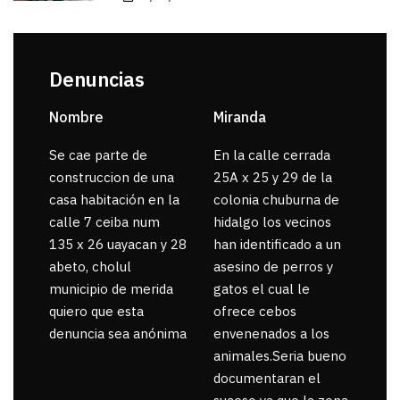
Denuncias
Nombre
Miranda
sar
Se cae parte de
En la calle cerrada
La 
construccion de una
25A x 25 y 29 de la
por
casa habitación en la
colonia chuburna de
gua
calle 7 ceiba num
hidalgo los vecinos
135 x 26 uayacan y 28
han identificado a un
abeto, cholul
asesino de perros y
municipio de merida
gatos el cual le
quiero que esta
ofrece cebos
denuncia sea anónima
envenenados a los
animales.Seria bueno
documentaran el