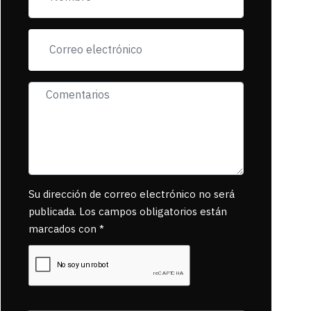
exigiendo al asesino
se reponsanbilice
por tanta mascota
muerta.
Su dirección de correo electrónico no será
publicada. Los campos obligatorios están
marcados con *