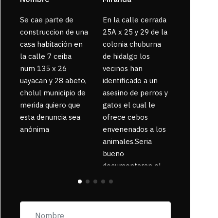
Se cae parte de
En la calle cerrada
La gente
construccion de una
25A x 25 y 29 de la
enferma 
casa habitación en
colonia chuburna
bajaron la
la calle 7 ceiba
de hidalgo los
num 135 x 26
vecinos han
uayacan y 28 abeto,
identificado a un
cholul municipio de
asesino de perros y
merida quiero que
gatos el cual le
esta denuncia sea
ofrece cebos
anónima
envenenados a los
animales.Seria
bueno
documentaran el
suceso ya que la
zona esta llena de
pancartas de
incorfomidad