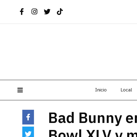
Inicio
Local
Bad Bunny e
Bowl XLV y m