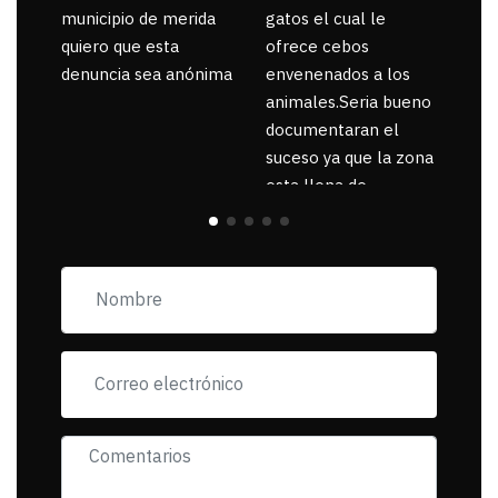
municipio de merida
gatos el cual le
quiero que esta
ofrece cebos
denuncia sea anónima
envenenados a los
animales.Seria bueno
documentaran el
suceso ya que la zona
esta llena de
pancartas de
incorfomidad
exigiendo al asesino
se reponsanbilice por
tanta mascota
muerta.