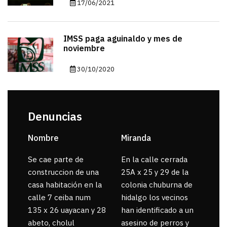
17/06/2021
IMSS paga aguinaldo y mes de
noviembre
30/10/2020
Denuncias
Nombre
Miranda
sar
Se cae parte de
En la calle cerrada
La 
construccion de una
25A x 25 y 29 de la
por
casa habitación en la
colonia chuburna de
gua
calle 7 ceiba num
hidalgo los vecinos
135 x 26 uayacan y 28
han identificado a un
abeto, cholul
asesino de perros y