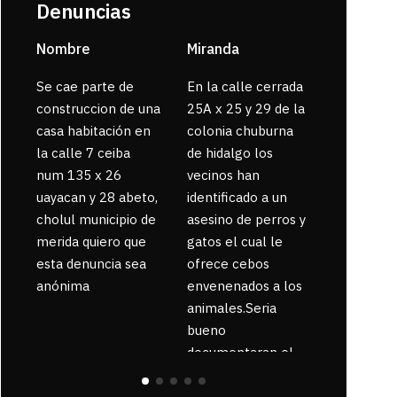
Denuncias
Nombre
Miranda
sarahi or
Se cae parte de
En la calle cerrada
La gente
construccion de una
25A x 25 y 29 de la
enferma 
casa habitación en
colonia chuburna
bajaron la
la calle 7 ceiba
de hidalgo los
num 135 x 26
vecinos han
uayacan y 28 abeto,
identificado a un
cholul municipio de
asesino de perros y
merida quiero que
gatos el cual le
esta denuncia sea
ofrece cebos
anónima
envenenados a los
animales.Seria
bueno
documentaran el
suceso ya que la