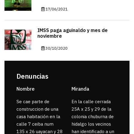
17/06/2021
IMSS paga aguinaldo y mes de
noviembre
30/10/2020
Denuncias
Nombre
Miranda
sar
Se cae parte de
En la calle cerrada
La 
construccion de una
25A x 25 y 29 de la
por
casa habitación en la
colonia chuburna de
gua
calle 7 ceiba num
hidalgo los vecinos
135 x 26 uayacan y 28
han identificado a un