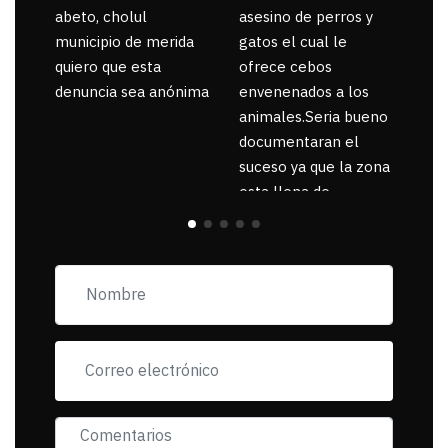
abeto, cholul
asesino de perros y
municipio de merida
gatos el cual le
quiero que esta
ofrece cebos
denuncia sea anónima
envenenados a los
animales.Seria bueno
documentaran el
suceso ya que la zona
esta llena de
pancartas de
incorfomidad
exigiendo al asesino
se reponsanbilice por
tanta mascota
muerta.