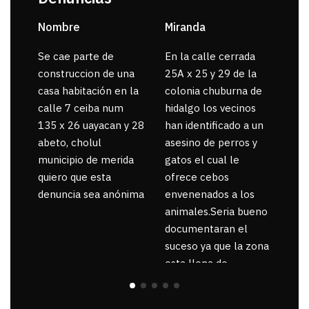
Nombre
Miranda
sar
Se cae parte de
En la calle cerrada
La 
construccion de una
25A x 25 y 29 de la
por
casa habitación en la
colonia chuburna de
gua
calle 7 ceiba num
hidalgo los vecinos
135 x 26 uayacan y 28
han identificado a un
abeto, cholul
asesino de perros y
municipio de merida
gatos el cual le
quiero que esta
ofrece cebos
denuncia sea anónima
envenenados a los
animales.Seria bueno
documentaran el
suceso ya que la zona
esta llena de
pancartas de
incorfomidad