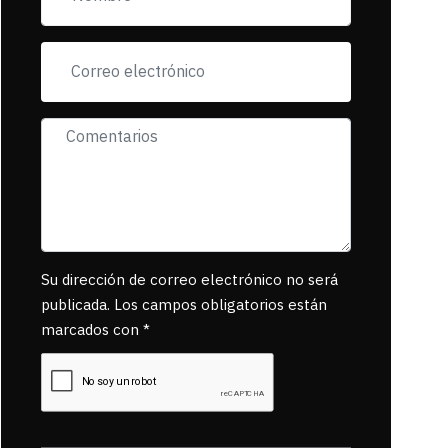
exigiendo al asesino
se reponsanbilice
por tanta mascota
muerta.
Su dirección de correo electrónico no será
publicada. Los campos obligatorios están
marcados con *