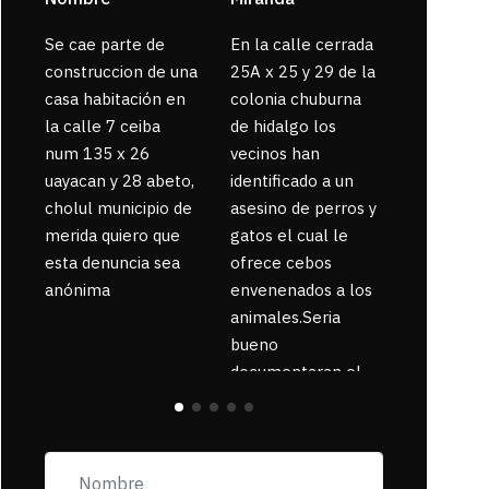
Se cae parte de
En la calle cerrada
La gente
construccion de una
25A x 25 y 29 de la
enferma 
casa habitación en
colonia chuburna
bajaron la
la calle 7 ceiba
de hidalgo los
num 135 x 26
vecinos han
uayacan y 28 abeto,
identificado a un
cholul municipio de
asesino de perros y
merida quiero que
gatos el cual le
esta denuncia sea
ofrece cebos
anónima
envenenados a los
animales.Seria
bueno
documentaran el
suceso ya que la
zona esta llena de
pancartas de
incorfomidad