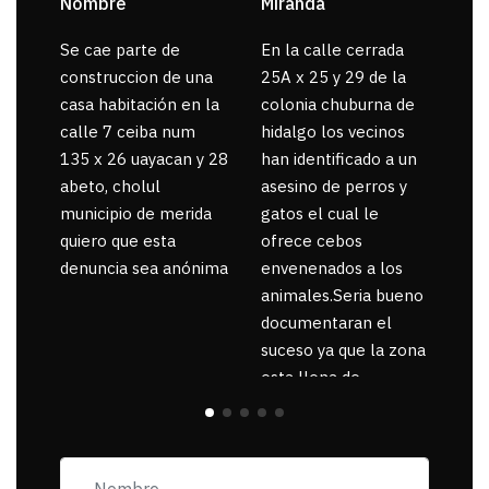
Nombre
Miranda
sar
Se cae parte de
En la calle cerrada
La 
construccion de una
25A x 25 y 29 de la
por
casa habitación en la
colonia chuburna de
gua
calle 7 ceiba num
hidalgo los vecinos
135 x 26 uayacan y 28
han identificado a un
abeto, cholul
asesino de perros y
municipio de merida
gatos el cual le
quiero que esta
ofrece cebos
denuncia sea anónima
envenenados a los
animales.Seria bueno
documentaran el
suceso ya que la zona
esta llena de
pancartas de
incorfomidad
exigiendo al asesino
se reponsanbilice por