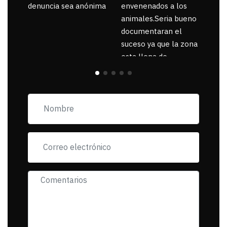
denuncia sea anónima
envenenados a los
animales.Seria bueno
documentaran el
suceso ya que la zona
esta llena de
pancartas de
incorfomidad
exigiendo al asesino
se reponsanbilice por
tanta mascota
muerta.