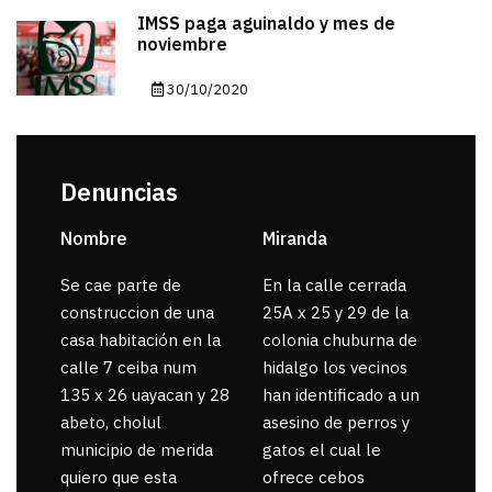
IMSS paga aguinaldo y mes de
noviembre
30/10/2020
Denuncias
Nombre
Miranda
sar
Se cae parte de
En la calle cerrada
La 
construccion de una
25A x 25 y 29 de la
por
casa habitación en la
colonia chuburna de
gua
calle 7 ceiba num
hidalgo los vecinos
135 x 26 uayacan y 28
han identificado a un
abeto, cholul
asesino de perros y
municipio de merida
gatos el cual le
quiero que esta
ofrece cebos