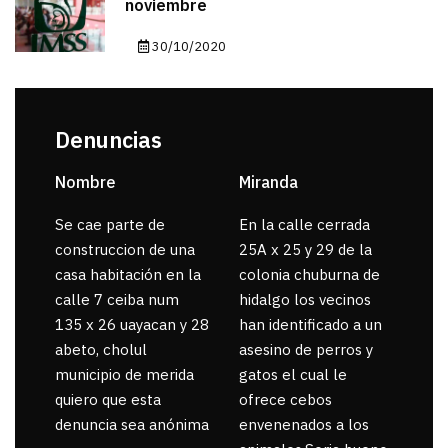
noviembre
30/10/2020
Denuncias
Nombre
Miranda
sar
Se cae parte de
En la calle cerrada
La 
construccion de una
25A x 25 y 29 de la
por
casa habitación en la
colonia chuburna de
gua
calle 7 ceiba num
hidalgo los vecinos
135 x 26 uayacan y 28
han identificado a un
abeto, cholul
asesino de perros y
municipio de merida
gatos el cual le
quiero que esta
ofrece cebos
denuncia sea anónima
envenenados a los