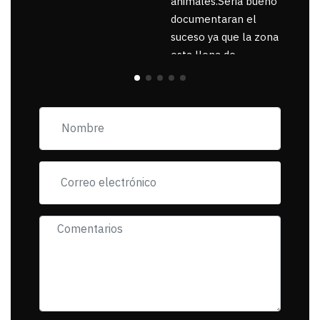
animales.Seria bueno
documentaran el
suceso ya que la zona
esta llena de
pancartas de
incorfomidad
exigiendo al asesino
se reponsanbilice por
tanta mascota
muerta.