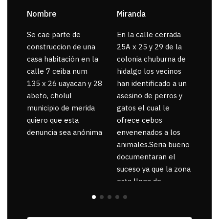
Nombre
Miranda
sar
Se cae parte de
En la calle cerrada
La 
construccion de una
25A x 25 y 29 de la
por
casa habitación en la
colonia chuburna de
gua
calle 7 ceiba num
hidalgo los vecinos
135 x 26 uayacan y 28
han identificado a un
abeto, cholul
asesino de perros y
municipio de merida
gatos el cual le
quiero que esta
ofrece cebos
denuncia sea anónima
envenenados a los
animales.Seria bueno
documentaran el
suceso ya que la zona
esta llena de
pancartas de
incorfomidad
exigiendo al asesino