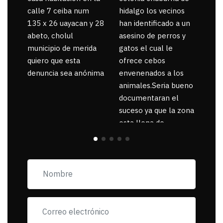
calle 7 ceiba num
hidalgo los vecinos
135 x 26 uayacan y 28
han identificado a un
abeto, cholul
asesino de perros y
municipio de merida
gatos el cual le
quiero que esta
ofrece cebos
denuncia sea anónima
envenenados a los
animales.Seria bueno
documentaran el
suceso ya que la zona
esta llena de
pancartas de
incorfomidad
exigiendo al asesino
se reponsanbilice por
tanta mascota
muerta.