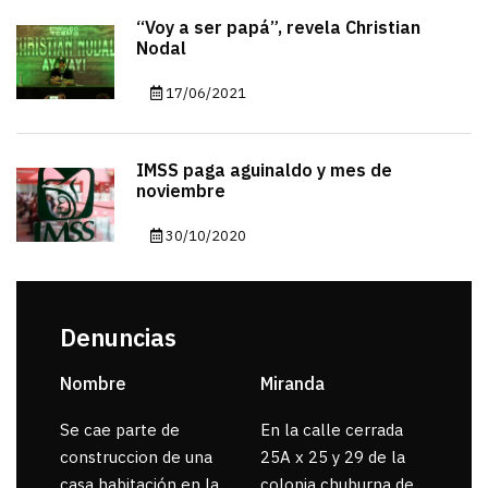
“Voy a ser papá”, revela Christian
Nodal
17/06/2021
IMSS paga aguinaldo y mes de
noviembre
30/10/2020
Denuncias
Nombre
Miranda
sar
Se cae parte de
En la calle cerrada
La 
construccion de una
25A x 25 y 29 de la
por
casa habitación en la
colonia chuburna de
gua