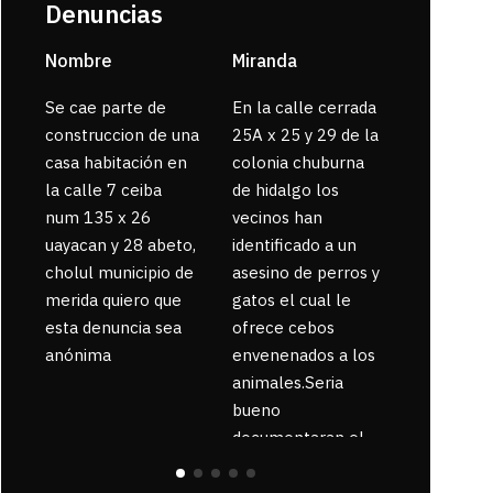
Denuncias
Nombre
Miranda
sarahi or
Se cae parte de
En la calle cerrada
La gente
construccion de una
25A x 25 y 29 de la
enferma 
casa habitación en
colonia chuburna
bajaron la
la calle 7 ceiba
de hidalgo los
num 135 x 26
vecinos han
uayacan y 28 abeto,
identificado a un
cholul municipio de
asesino de perros y
merida quiero que
gatos el cual le
esta denuncia sea
ofrece cebos
anónima
envenenados a los
animales.Seria
bueno
documentaran el
suceso ya que la