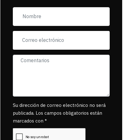
zona esta llena de
pancartas de
incorfomidad
exigiendo al asesino
se reponsanbilice
por tanta mascota
muerta.
Su dirección de correo electrónico no será
publicada. Los campos obligatorios están
marcados con *