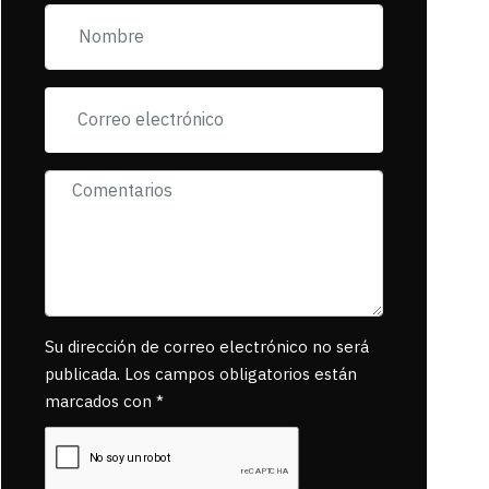
pancartas de
incorfomidad
exigiendo al asesino
se reponsanbilice
por tanta mascota
muerta.
Su dirección de correo electrónico no será
publicada. Los campos obligatorios están
marcados con *