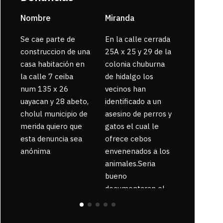
Nombre
Miranda
sarahi or
Se cae parte de
En la calle cerrada
La gente
construccion de una
25A x 25 y 29 de la
enferma 
casa habitación en
colonia chuburna
bajaron la
la calle 7 ceiba
de hidalgo los
num 135 x 26
vecinos han
uayacan y 28 abeto,
identificado a un
cholul municipio de
asesino de perros y
merida quiero que
gatos el cual le
esta denuncia sea
ofrece cebos
anónima
envenenados a los
animales.Seria
bueno
documentaran el
suceso ya que la
zona esta llena de