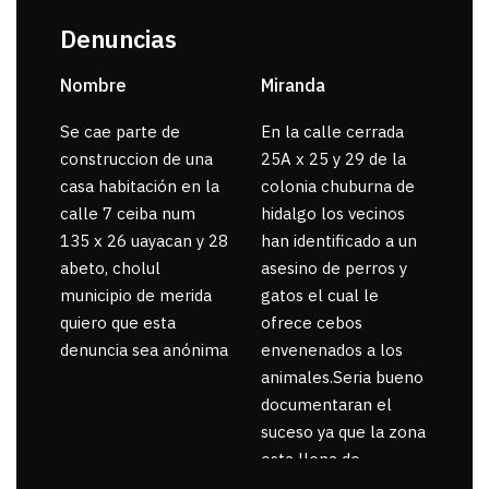
Denuncias
Nombre
Miranda
sar
Se cae parte de
En la calle cerrada
La 
construccion de una
25A x 25 y 29 de la
por
casa habitación en la
colonia chuburna de
gua
calle 7 ceiba num
hidalgo los vecinos
135 x 26 uayacan y 28
han identificado a un
abeto, cholul
asesino de perros y
municipio de merida
gatos el cual le
quiero que esta
ofrece cebos
denuncia sea anónima
envenenados a los
animales.Seria bueno
documentaran el
suceso ya que la zona
esta llena de
pancartas de