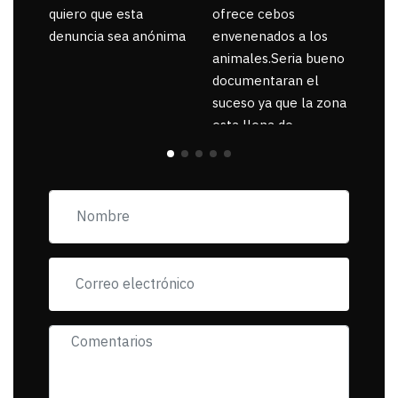
quiero que esta
ofrece cebos
denuncia sea anónima
envenenados a los
animales.Seria bueno
documentaran el
suceso ya que la zona
esta llena de
pancartas de
incorfomidad
exigiendo al asesino
se reponsanbilice por
tanta mascota
muerta.