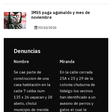
IMSS paga aguinaldo y mes de
noviembre
30/10/2020
Denuncias
Nombre
Miranda
sar
Se cae parte de
En la calle cerrada
La 
construccion de una
25A x 25 y 29 de la
por
casa habitación en la
colonia chuburna de
gua
calle 7 ceiba num
hidalgo los vecinos
135 x 26 uayacan y 28
han identificado a un
abeto, cholul
asesino de perros y
municipio de merida
gatos el cual le