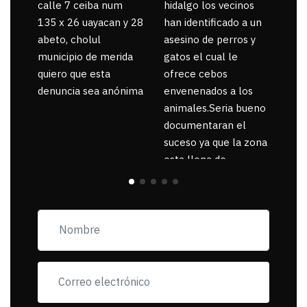
calle 7 ceiba num
hidalgo los vecinos
135 x 26 uayacan y 28
han identificado a un
abeto, cholul
asesino de perros y
municipio de merida
gatos el cual le
quiero que esta
ofrece cebos
denuncia sea anónima
envenenados a los
animales.Seria bueno
documentaran el
suceso ya que la zona
esta llena de
pancartas de
incorfomidad
exigiendo al asesino
se reponsanbilice por
tanta mascota
muerta.