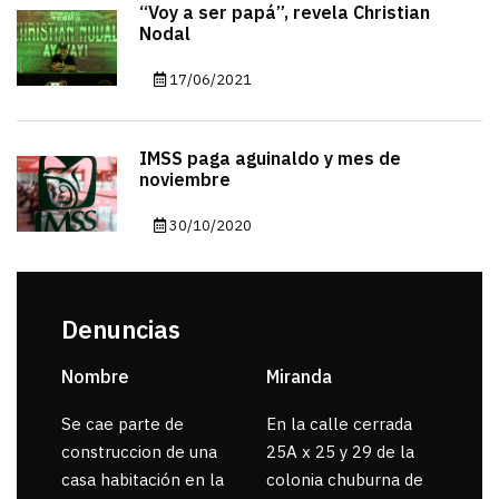
“Voy a ser papá”, revela Christian
Nodal
17/06/2021
IMSS paga aguinaldo y mes de
noviembre
30/10/2020
Denuncias
Nombre
Miranda
sar
Se cae parte de
En la calle cerrada
La 
construccion de una
25A x 25 y 29 de la
por
casa habitación en la
colonia chuburna de
gua