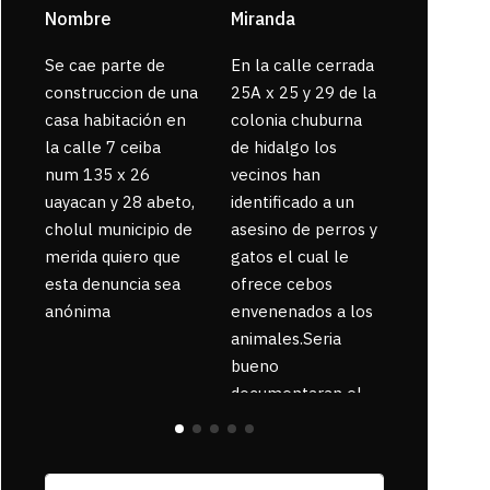
Nombre
Miranda
sarahi or
Se cae parte de
En la calle cerrada
La gente
construccion de una
25A x 25 y 29 de la
enferma 
casa habitación en
colonia chuburna
bajaron la
la calle 7 ceiba
de hidalgo los
num 135 x 26
vecinos han
uayacan y 28 abeto,
identificado a un
cholul municipio de
asesino de perros y
merida quiero que
gatos el cual le
esta denuncia sea
ofrece cebos
anónima
envenenados a los
animales.Seria
bueno
documentaran el
suceso ya que la
zona esta llena de
pancartas de