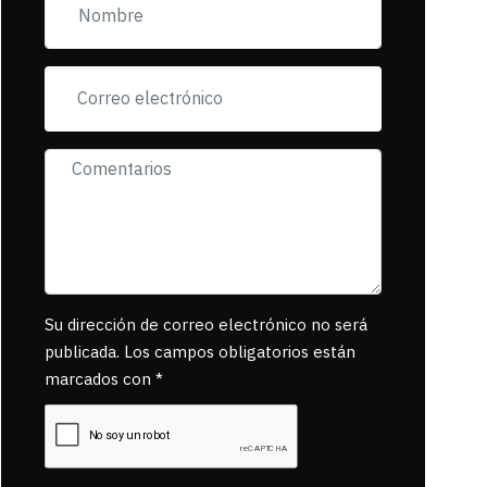
incorfomidad
exigiendo al asesino
se reponsanbilice
por tanta mascota
muerta.
Su dirección de correo electrónico no será
publicada. Los campos obligatorios están
marcados con *