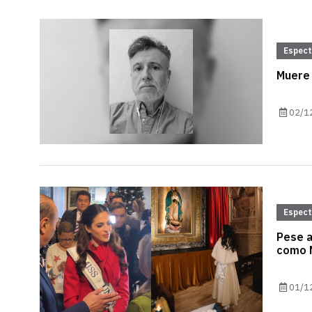
Espec
Muere 
02/1
Espec
Pese a
como M
01/1