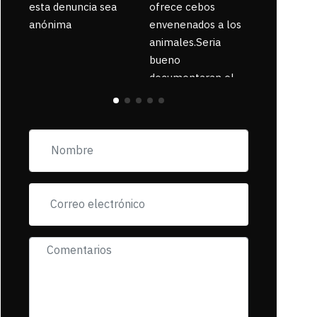
esta denuncia sea
ofrece cebos
anónima
envenenados a los
animales.Seria
bueno
documentaran el
suceso ya que la
zona esta llena de
pancartas de
incorfomidad
exigiendo al asesino
se reponsanbilice
por tanta mascota
muerta.