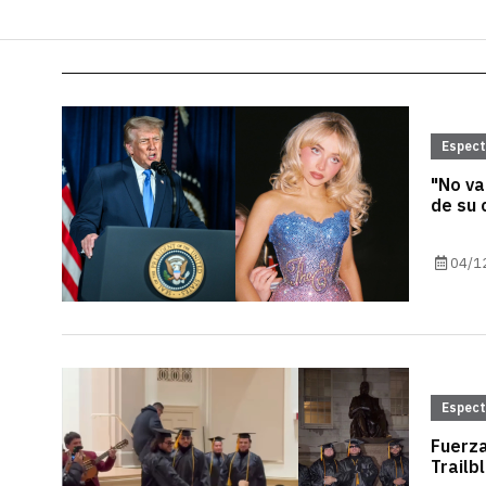
Espec
"No va
de su 
04/1
Espec
Fuerza
Trailb