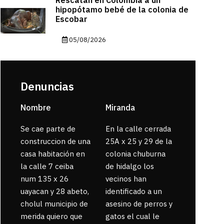
Rescatan en Colombia a un
hipopótamo bebé de la colonia de
Escobar
05/08/2026
Denuncias
Nombre
Miranda
sarahi or
Se cae parte de
En la calle cerrada
La gente
construccion de una
25A x 25 y 29 de la
enferma 
casa habitación en
colonia chuburna
bajaron la
la calle 7 ceiba
de hidalgo los
num 135 x 26
vecinos han
uayacan y 28 abeto,
identificado a un
cholul municipio de
asesino de perros y
merida quiero que
gatos el cual le