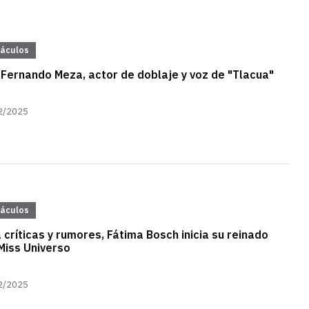
táculos
Fernando Meza, actor de doblaje y voz de "Tlacua"
2/2025
táculos
 críticas y rumores, Fátima Bosch inicia su reinado
iss Universo
2/2025