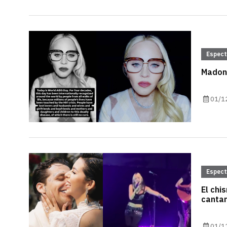
Espec
Madonn
01/1
Espec
El chi
cantan
01/1