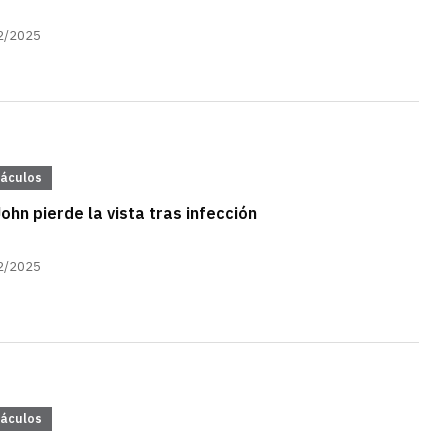
2/2025
táculos
John pierde la vista tras infección
2/2025
táculos