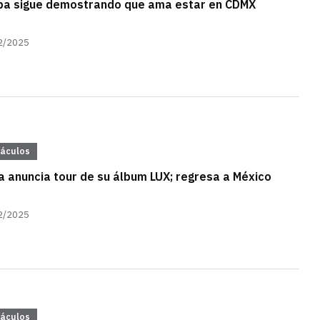
ipa sigue demostrando que ama estar en CDMX
2/2025
táculos
a anuncia tour de su álbum LUX; regresa a México
2/2025
táculos