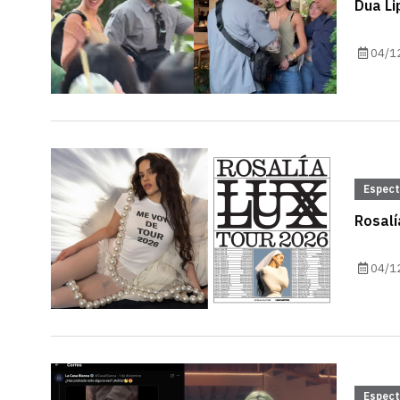
Dua L
04/1
Espec
Rosalí
04/1
Espec