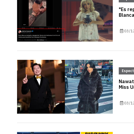
"Es re
Blanca
03/1
Espec
Nawat 
Miss U
03/1