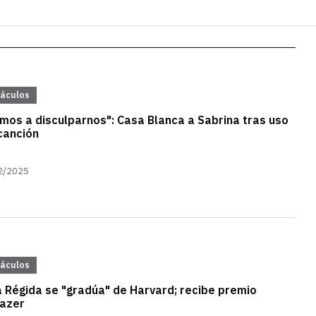
táculos
mos a disculparnos": Casa Blanca a Sabrina tras uso
canción
2/2025
táculos
 Régida se "gradúa" de Harvard; recibe premio
lazer