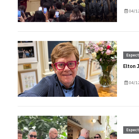
04/1
Espec
Elton 
04/1
Espec