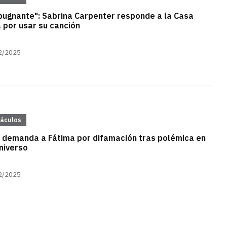
pugnante": Sabrina Carpenter responde a la Casa
 por usar su canción
2/2025
táculos
demanda a Fátima por difamación tras polémica en
niverso
2/2025