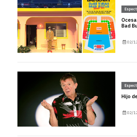
Espec
Ocesa 
Bad B
02/1
Espec
Hijo d
02/1